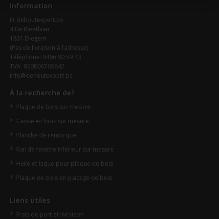
Information
Fr.dehoutexpert.be
4 De Kleetlaan
1831 Diegem
(Pas de livraison à l’adresse)
Téléphone: 0466 90 59 43
TVA: BE0800769642
info@dehoutexpert.be
À la recherche de?
Plaque de bois sur mesure
Caisse en bois sur mesure
Planche de remorque
Rail de fenêtre inférieur sur mesure
Huile et laque pour plaque de bois
Plaque de bois en placage de bois
Liens utiles
Frais de port et livraison