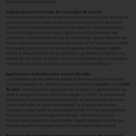
esthétiques et fonctionnelles.
Préparation et entretien de votre plan de travail
Nous livrons nos plans de travail en bois massif bruts, vous donnant un
contrôle total sur la finition. Cette approche vous permet de choisir
l'huile ou le vernis qui mettra le mieux en valeur le caractère de votre
bois et protégera votre surface. L'application d'un traitement est
essentielle : l'huile nourrira le bois en profondeur, faisant ressortir ses
teintes naturelles et le protégeant des taches et de l'humidité. Le vernis
créera une couche protectrice plus résistante. Un entretien régulier,
simple et adapté à votre choice de finition, garantira la longévité et la
beauté de votre plan de travail. Vous avez le pouvoir de personnaliser
et de prendre soin de votre bois pour qu'il reste magnifique.
Applications multiples pour un bois durable
La polyvalence de nos plans de travail en bois massif sur mesure est
une force majeure. Au-delà des usages évidents en
cuisine
ou en
salle
de bain
, ils trouvent leur place partout. Imaginez un grand plateau de
table à manger en chêne, un bureau élégant en hêtre, ou une console
sur mesure en bambou dans votre entrée. Ils peuvent aussi servir de
dessus de buffet, de table basse design, ou d'appuis de fenêtre
robustes. L'adaptabilité du bois massif en fait un choix privilégié pour
tous vos projets d'aménagement intérieur, offrant une solution
fonctionnelle, durable et intemporelle. Chaque création apporte une
touche naturelle et une atmosphère chaleureuse à votre espace.
Pourquoi choisir Dehoutexpert pour votre plan de travail en