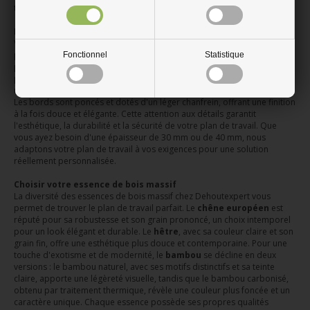
temps, devenant le cœur de votre espace.
Plans de travail sur mesure une adaptabilité parfaite
Votre projet est unique, et votre plan de travail doit l'être aussi. Nous
proposons des plans de travail en bois massif sur mesure, coupés
Fonctionnel
Statistique
précisément à vos dimensions. Fini les compromis : vous recevez un
plateau prêt à être intégré. Nos artisans veillent à une découpe au
millimètre près, assurant une intégration parfaite dans votre intérieur.
Les bords sont poncés et dotés d'un léger chanfrein, offrant une finition
à la fois douce et élégante. Cette attention aux détails garantit
l'esthétique, la durabilité et la sécurité de votre plan de travail. Que
vous ayez besoin d'une épaisseur de 30 mm ou de 40 mm, nous
adaptons votre plan de travail à vos exigences pour une solution
réellement personnalisée.
Choisir votre essence de bois massif
La diversité des essences de bois massif chez Dehoutexpert vous
permet de trouver le plan de travail parfait. Le
chêne européen
est
réputé pour sa robustesse et son grain prononcé, un choix intemporel
pour un look élégant et durable. Le
hêtre
, avec sa couleur claire et son
grain fin, offre une esthétique plus douce et contemporaine. Pour une
touche d'exotisme et de modernité, le
bambou
se décline en deux
versions : le bambou naturel, avec ses motifs distinctifs et sa teinte
claire, apporte une légèreté visuelle, tandis que le bambou carbonisé,
obtenu par traitement thermique, révèle une couleur plus foncée et un
caractère unique. Chaque essence possède ses propres qualités