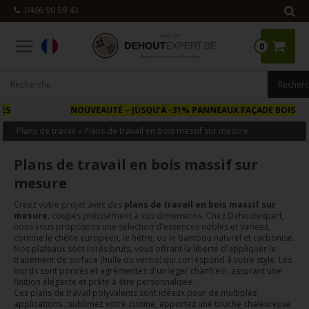
0466 90 59 43
0
NOUVEAUTÉ
– JUSQU’À -31% PANNEAUX FAÇADE BOIS
Plans de travail
»
Plans de travail en bois massif sur mesure
Plans de travail en bois massif sur
mesure
Créez votre projet avec des
plans de travail en bois massif sur
mesure
, coupés précisément à vos dimensions. Chez Dehoutexpert,
nous vous proposons une sélection d'essences nobles et variées,
comme le chêne européen, le hêtre, ou le bambou naturel et carbonisé.
Nos plateaux sont livrés bruts, vous offrant la liberté d'appliquer le
traitement de surface (huile ou vernis) qui correspond à votre style. Les
bords sont poncés et agrémentés d'un léger chanfrein, assurant une
finition élégante et prête à être personnalisée.
Ces plans de travail polyvalents sont idéaux pour de multiples
applications : sublimez votre cuisine, apportez une touche chaleureuse