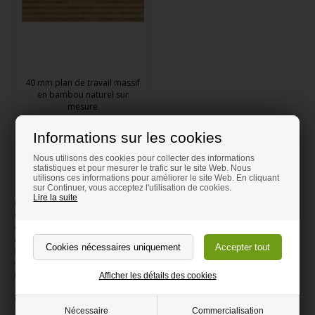
40 mm plan de travail massif
en bambou naturel sur
mesure
A partir de 8,00 EUR
Informations sur les cookies
Livraison 4-7 Jours
Nous utilisons des cookies pour collecter des informations
statistiques et pour mesurer le trafic sur le site Web. Nous
Commander ici
utilisons ces informations pour améliorer le site Web. En cliquant
sur Continuer, vous acceptez l'utilisation de cookies.
Lire la suite
La beauté et le caractère unique du bois massif
Choisir un plan de travail en bois massif, c'est opter pour une pièce
vivante et pleine de caractère. Chaque planche raconte une histoire
unique à travers ses veinures, ses nœuds et ses nuances naturelles. Le
bois massif apporte une chaleur et une authenticité incomparables à
votre intérieur. Chez Dehoutexpert, nous célébrons cette singularité : le
bois n'est jamais identique, et c'est cette variation naturelle qui en fait
Afficher les détails des cookies
sa force et son charme. La texture douce au toucher et les reflets du
bois créent une expérience sensorielle unique. Votre plan de travail ne
sera pas juste une surface, mais une œuvre d'art qui embellira avec le
Nécessaire
Commercialisation