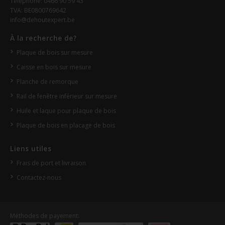
Téléphone: 0466 90 59 43
TVA: BE0800769642
info@dehoutexpert.be
À la recherche de?
Plaque de bois sur mesure
Caisse en bois sur mesure
Planche de remorque
Rail de fenêtre inférieur sur mesure
Huile et laque pour plaque de bois
Plaque de bois en placage de bois
Liens utiles
Frais de port et livraison
Contactez-nous
Méthodes de payement: