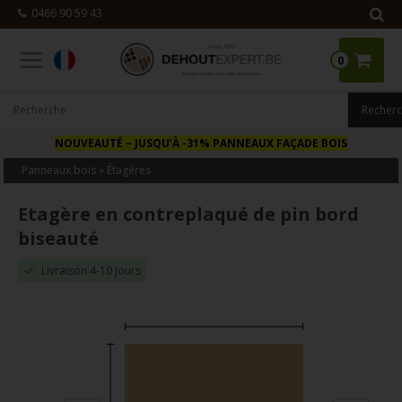
0466 90 59 43
0
NOUVEAUTÉ
– JUSQU’À -31% PANNEAUX FAÇADE BOIS
Panneaux bois
»
Étagères
Etagère en contreplaqué de pin bord
biseauté
Livraison 4-10 Jours