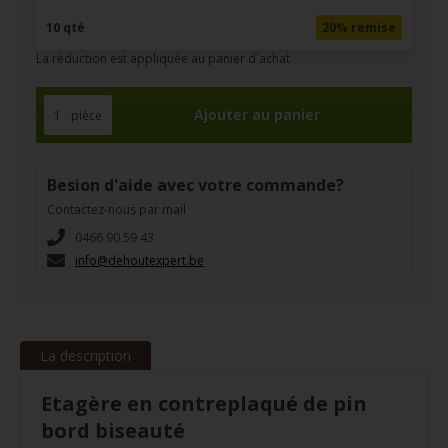
10 qté
20% remise
La réduction est appliquée au panier d´achat
pièce
Besion d'aide avec votre commande?
Contactez-nous par mail
0466 90 59 43
info@dehoutexpert.be
La description
Etagère en contreplaqué de pin
bord biseauté