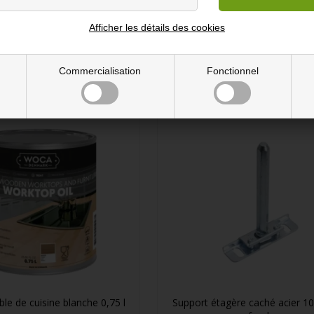
dépend de l'épaisseur et de la taille de l'étagère, ainsi que de la ch
Afficher les détails des cookies
Commercialisation
Fonctionnel
ble de cuisine blanche 0,75 l
Support étagère caché acier 1