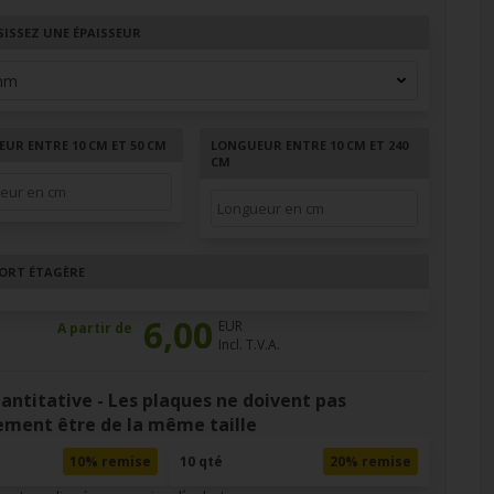
SISSEZ UNE ÉPAISSEUR
EUR ENTRE 10 CM ET 50 CM
LONGUEUR ENTRE 10 CM ET 240
CM
ORT ÉTAGÈRE
6,00
EUR
A partir de
Incl. T.V.A.
antitative - Les plaques ne doivent pas
ement être de la même taille
10% remise
10 qté
20% remise