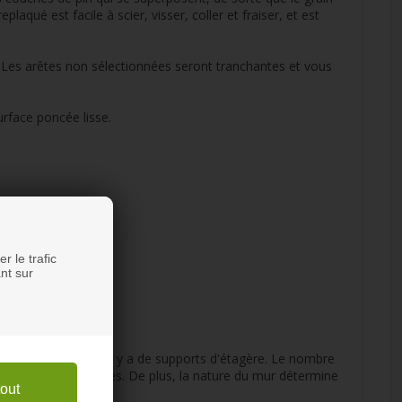
ué est facile à scier, visser, coller et fraiser, et est
r. Les arêtes non sélectionnées seront tranchantes et vous
urface poncée lisse.
r le trafic
nt sur
 est épaisse, moins il y a de supports d'étagère. Le nombre
vent être nécessaires. De plus, la nature du mur détermine