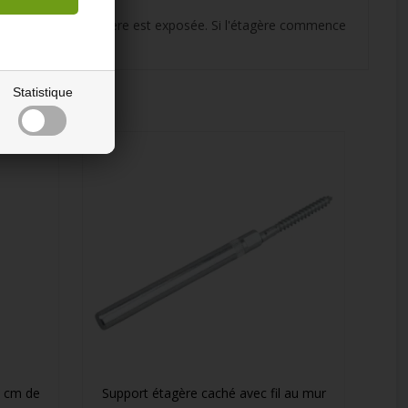
arge à laquelle l'étagère est exposée. Si l'étagère commence
Statistique
0 cm de
Support étagère caché avec fil au mur