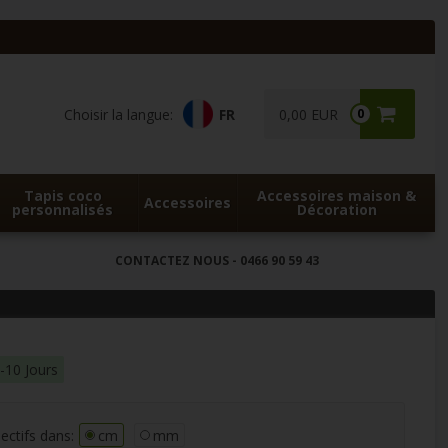
Choisir la langue:
FR
0,00 EUR
0
Tapis coco
Accessoires maison &
Accessoires
personnalisés
Décoration
CONTACTEZ NOUS
- 0466 90 59 43
4-10 Jours
ectifs dans:
cm
mm