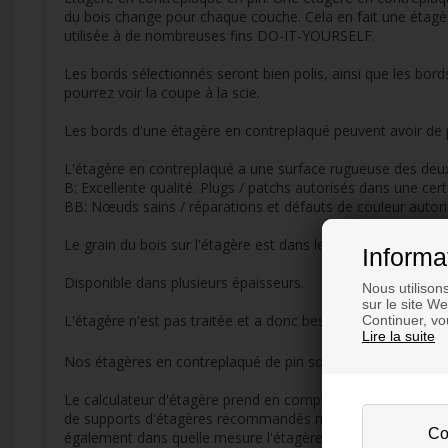
du bois change pour chaque couche. Cela en fait une étagère 
utilisée à de nombreuses fins DO-IT-YOURSELF.
Les bords sélectionnés seront bien polis, ainsi que les bor
pourrez voir la coupe à la scie.
Les bords d'une étagère en contreplaqué peuvent avoir de p
L'étagère en contreplaqué a une surface rugueuse des deux 
B: Excellente qualité. Plugs / patchs autorisés dans une cer
BB: Nœuds sains / réparations et défauts de couleur autori
Le grain du bois sur l'étagère est dans le sens longitudinal.
Informa
Disponible dans plusieurs épaisseurs.
Nous utilison
sur le site W
L'étagère n'est pas traitée et a donc besoin de vernis, de s
Continuer, vou
Lire la suite
Nos étagères en contreplaqué de pin sont taillées dans du 
Le calculateur d'étagère prend en compte le nombre de suppo
de supports d'étagères recommandés n'est qu'indicatif, si 
également dans quelle mesure l'étagère peut être affectée p