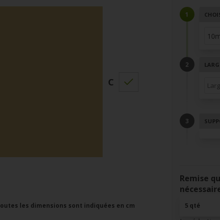
CHOI
LARG
C
SUPP
Remise qu
nécessair
5 qté
outes les dimensions sont indiquées en cm