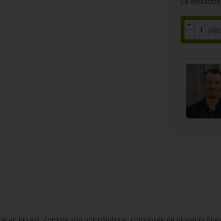
La réduction
+
piè
-
ué en pin est, comme son nom l'indique, composée de plusieurs fines 