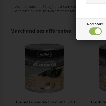
Assurez-vous que l'étagère est correctement soutenue. Cela 
à se plier, plus de soutien est nécessaire.
Nécessaire
Marchandises afférentes
Huile naturelle de table de cuisine 0,75 l
Huile de ta