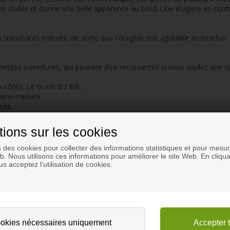
stable et donne une belle apparence au bord. Une étagère en contreplaq
ds tranchants enlevés, de sorte que l'étagère soit agréable au touche
etites ouvertures, qui peuvent être recouvertes si vous voulez une s
côtés. Le tri est B / BB.
taine mesure.
sés.
tions sur les cookies
s des cookies pour collecter des informations statistiques et pour mesure
eb. Nous utilisons ces informations pour améliorer le site Web. En cliqua
avon ou d'huile.
s acceptez l'utilisation de cookies.
®
bois de pin certifié PEFC
.
rts à utiliser en fonction de l'épaisseur de l'étagère. Plus l'étagère
l'étagère porte un poids important, des supports supplémentaires peu
ar le poids.