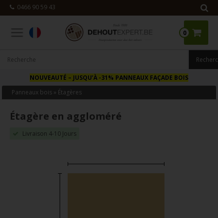
0466 90 59 43
0
NOUVEAUTÉ
– JUSQU’À -31% PANNEAUX FAÇADE BOIS
Panneaux bois
»
Étagères
Étagère en aggloméré
Livraison 4-10 Jours