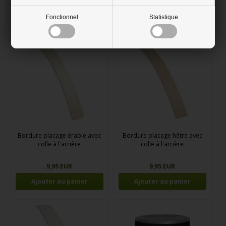
Fonctionnel
Statistique
Marchandises afférentes
Bordure placage érable avec
Bordure placage hêtre avec
colle à l'arrière
colle à l'arrière
9,95 EUR
9,95 EUR