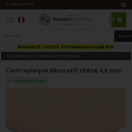
0466 90 59 43
0
NOUVEAUTÉ
– JUSQU’À -31% PANNEAUX FAÇADE BOIS
Panneaux bois
»
Panneaux de contreplaqué
Contreplaqué décoratif chêne 4,6 mm
Livraison 4-10 Jours