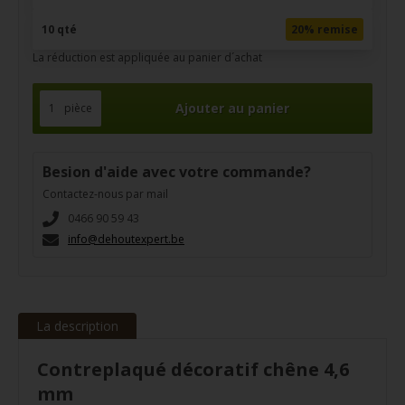
10 qté
20% remise
La réduction est appliquée au panier d´achat
pièce
Besion d'aide avec votre commande?
Contactez-nous par mail
0466 90 59 43
info@dehoutexpert.be
La description
Contreplaqué décoratif chêne 4,6
mm