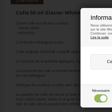
La description
Colle 50 ml Glacier White
Informa
Corian colle assorti aux couleurs :
Nous utilison
- Glacier White
sur le site W
- Antarctica
Continuer, vou
Lire la suite
2 embouts mélangeurs inclus.
Colle originale DuPont® Corian® adaptée aux pistolets à co
En fonction de la quantité appliquée, il y a environ 4 mètr
La cartouche de colle se monte facilement dans le pistolet. 
bec du mélangeur.
Nettoyez les surfaces à coller avec de l'acétone avant d'appl
Nécessaire
La quantité de colle est dosée à l'aide de la poignée. Veill
l'une contre l'autre. Veillez à ce qu'ils soient bien mainten
min. les ailes de vis peuvent être retirées. L'excédent de coll