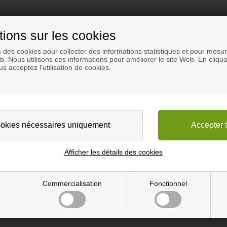
tions sur les cookies
s des cookies pour collecter des informations statistiques et pour mesure
eb. Nous utilisons ces informations pour améliorer le site Web. En cliqua
s acceptez l'utilisation de cookies.
lle originaux.
es d'adhésif dans une cartouche (mesuré sur une feuille de 12 mm).
Pompez avec la poignée jusqu'à ce que la colle/durcisseur sorte des de
Afficher les détails des cookies
iquer la colle.
Commercialisation
Fonctionnel
ez à appliquer une quantité constante sur la surface à coller. Immédiat
us, par exemple à l'aide d'ailes de vis. La colle doit être expulsée du j
e est poli ou fraisé.