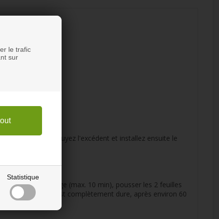
r le trafic
nt sur
ux récipients. Essuyez l'excédent et installez ensuite le
Statistique
ement après le collage (max. 10 min), pousser les 2 feuilles
oint. Lorsque la colle est complètement dure, après environ 60