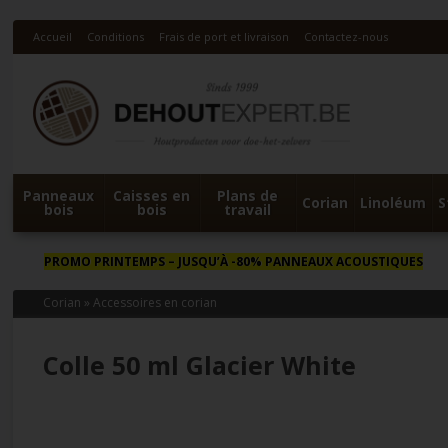
Accueil
Conditions
Frais de port et livraison
Contactez-nous
Panneaux
Caisses en
Plans de
Corian
Linoléum
S
bois
bois
travail
PROMO PRINTEMPS
– JUSQU’À -80% PANNEAUX ACOUSTIQUES
Corian
»
Accessoires en corian
Colle 50 ml Glacier White