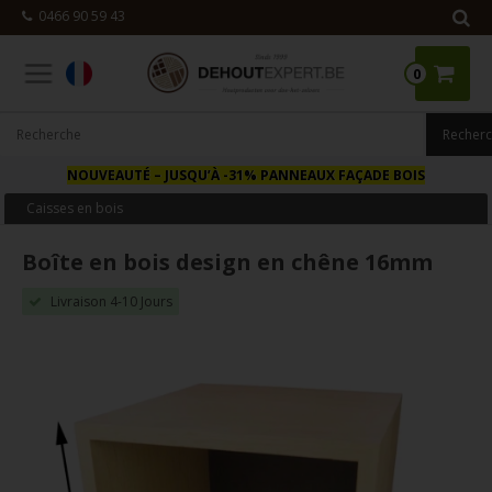
0466 90 59 43
0
NOUVEAUTÉ
– JUSQU’À -31% PANNEAUX FAÇADE BOIS
Caisses en bois
Boîte en bois design en chêne 16mm
Livraison 4-10 Jours