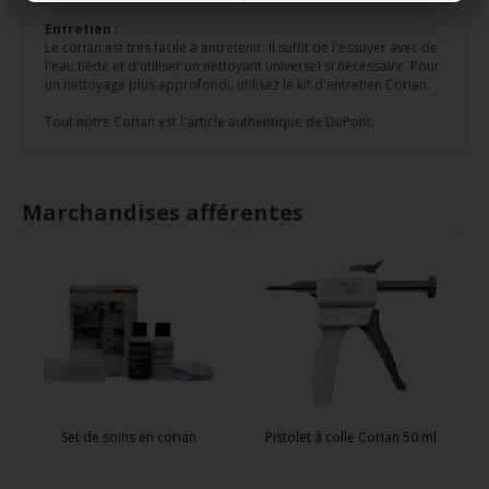
Entretien :
Le corian est très facile à entretenir. Il suffit de l'essuyer avec de
l'eau tiède et d'utiliser un nettoyant universel si nécessaire. Pour
un nettoyage plus approfondi, utilisez le kit d'entretien Corian.
Tout notre Corian est l'article authentique de DuPont.
Marchandises afférentes
Set de soins en corian
Pistolet à colle Corian 50 ml