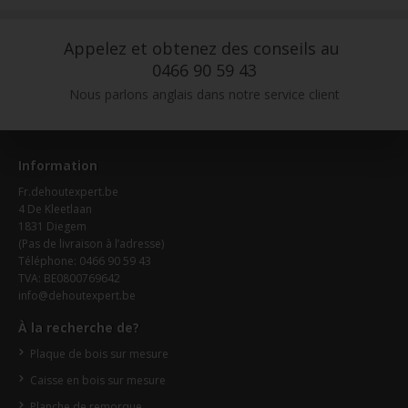
Appelez et obtenez des conseils au
0466 90 59 43
Nous parlons anglais dans notre service client
Information
Fr.dehoutexpert.be
4 De Kleetlaan
1831 Diegem
(Pas de livraison à l’adresse)
Téléphone: 0466 90 59 43
TVA: BE0800769642
info@dehoutexpert.be
À la recherche de?
Plaque de bois sur mesure
Caisse en bois sur mesure
Planche de remorque