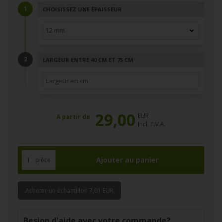
CHOISISSEZ UNE ÉPAISSEUR
LARGEUR ENTRE 40 CM ET 75 CM
29,00
EUR
A partir de
Incl. T.V.A.
pièce
Acheter un échantillon 7,01 EUR
Besion d'aide avec votre commande?