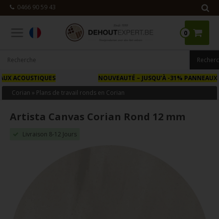
0466 90 59 43
0
NOUVEAUTÉ
– JUSQU’À -31% PANNEAUX FAÇADE BOIS
Corian
»
Plans de travail ronds en Corian
Artista Canvas Corian Rond 12 mm
Livraison 8-12 Jours