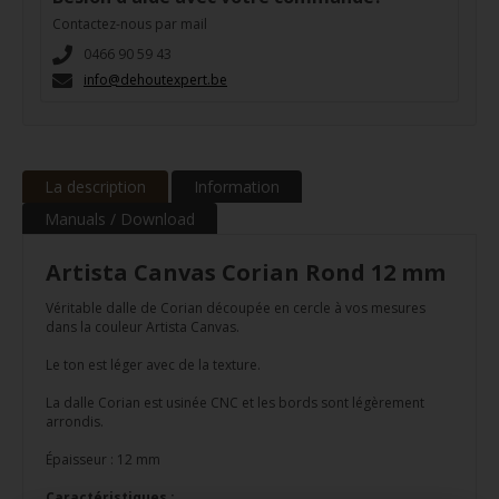
Contactez-nous par mail
0466 90 59 43
info@dehoutexpert.be
La description
Information
Manuals / Download
Artista Canvas Corian Rond 12 mm
Véritable dalle de Corian découpée en cercle à vos mesures
dans la couleur Artista Canvas.
Le ton est léger avec de la texture.
La dalle Corian est usinée CNC et les bords sont légèrement
arrondis.
Épaisseur : 12 mm
Caractéristiques :